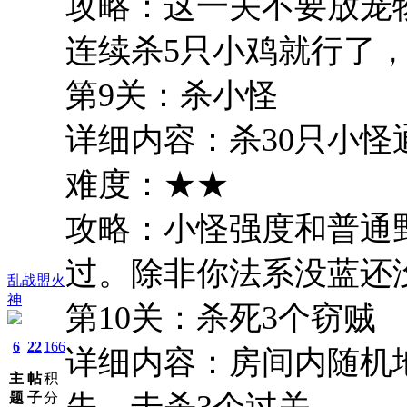
攻略：这一关不要放宠
连续杀5只小鸡就行了
第9关：杀小怪
详细内容：杀30只小怪
难度：★★
攻略：小怪强度和普通
过。除非你法系没蓝还
乱战盟火
神
第10关：杀死3个窃贼
6
22
166
详细内容：房间内随机
主
帖
积
失，击杀3个过关
题
子
分