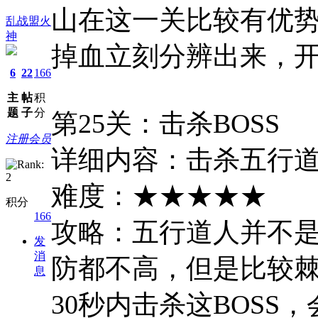
山在这一关比较有优
乱战盟火
神
掉血立刻分辨出来，
6
22
166
主
帖
积
题
子
分
第25关：击杀BOSS
注册会员
详细内容：击杀五行道
难度：★★★★★
积分
166
攻略：五行道人并不是
发
消
防都不高，但是比较棘
息
30秒内击杀这BOS