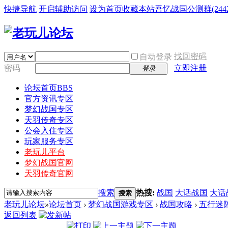
快捷导航
开启辅助访问
设为首页
收藏本站
吾忆战国公测群(24425
找回密码
自动登录
密码
立即注册
登录
论坛首页
BBS
官方资讯专区
梦幻战国专区
天羽传奇专区
公会入住专区
玩家服务专区
老玩儿平台
梦幻战国官网
天羽传奇官网
搜索
热搜:
战国
大话战国
大话
搜索
老玩儿论坛
»
论坛首页
›
梦幻战国游戏专区
›
战国攻略
›
五行迷
返回列表