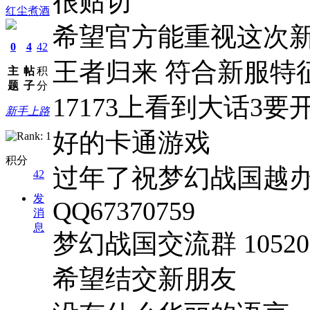
很贴切
红尘煮酒
希望官方能重视这次
0
4
42
王者归来 符合新服特
主
帖
积
题
子
分
17173上看到大话3
新手上路
好的卡通游戏
积分
过年了祝梦幻战国越
42
发
QQ67370759
消
息
梦幻战国交流群 105205
希望结交新朋友