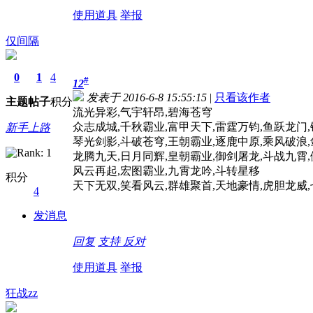
使用道具
举报
仅间隔
0
1
4
#
12
发表于 2016-6-8 15:55:15
|
只看该作者
主题
帖子
积分
流光异彩,气宇轩昂,碧海苍穹
众志成城,千秋霸业,富甲天下,雷霆万钧,鱼跃龙门
新手上路
琴光剑影,斗破苍穹,王朝霸业,逐鹿中原,乘风破浪
龙腾九天,日月同辉,皇朝霸业,御剑屠龙,斗战九霄
风云再起,宏图霸业,九霄龙吟,斗转星移
积分
天下无双,笑看风云,群雄聚首,天地豪情,虎胆龙威
4
发消息
回复
支持
反对
使用道具
举报
狂战zz