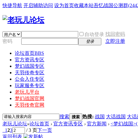
快捷导航
开启辅助访问
设为首页
收藏本站
吾忆战国公测群(24425
找回密码
自动登录
密码
立即注册
登录
论坛首页
BBS
官方资讯专区
梦幻战国专区
天羽传奇专区
公会入住专区
玩家服务专区
老玩儿平台
梦幻战国官网
天羽传奇官网
搜索
热搜:
战国
大话战国
大话
搜索
老玩儿论坛
»
论坛首页
›
官方资讯专区
›
官方新闻
›
<梦幻战国>(
1
2
3
/ 3 页
下一页
返回列表