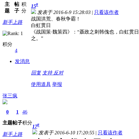
主
帖
积
#
15
题
子
分
发表于 2016-6-9 15:28:03
|
只看该作者
战国洪荒、春秋争霸！
新手上路
白虹贯日
《战国策·魏策四》：“聂政之刺韩傀也，白虹贯
之。”
积分
4
发消息
回复
支持
反对
使用道具
举报
张三疯
0
1
46
主题
帖子
积分
#
17
发表于 2016-6-10 17:20:55
|
只看该作者
新手上路