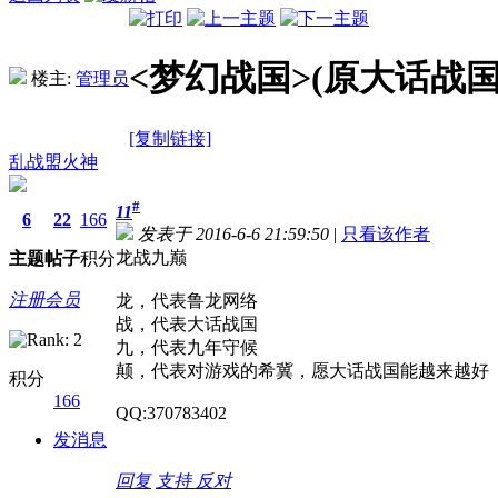
<梦幻战国>(原大话战
楼主:
管理员
[复制链接]
乱战盟火神
#
11
6
22
166
发表于 2016-6-6 21:59:50
|
只看该作者
龙战九巅
主题
帖子
积分
注册会员
龙，代表鲁龙网络
战，代表大话战国
九，代表九年守候
颠，代表对游戏的希冀，愿大话战国能越来越好
积分
166
QQ:370783402
发消息
回复
支持
反对