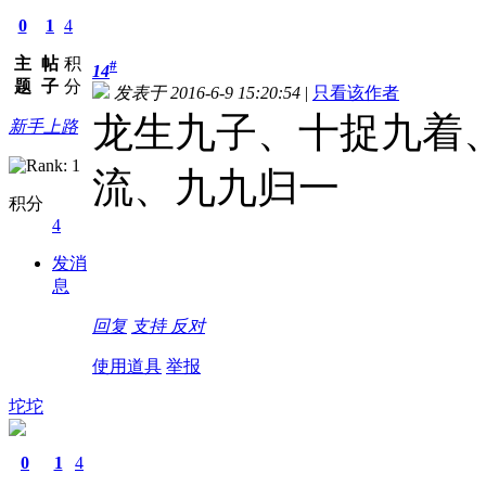
0
1
4
主
帖
积
#
14
题
子
分
发表于 2016-6-9 15:20:54
|
只看该作者
龙生九子、十捉九着
新手上路
流、九九归一
积分
4
发消
息
回复
支持
反对
使用道具
举报
坨坨
0
1
4