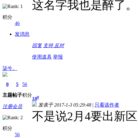
这名字我也是醉了。
积分
46
发消息
回复
支持
反对
使用道具
举报
柒兮。
0
5
56
主题
帖子
积分
#
18
发表于 2017-1-3 05:29:48
|
只看该作者
注册会员
不是说2月4要出新
积分
56