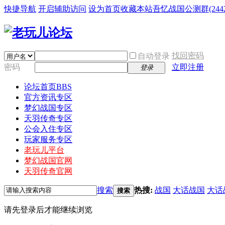
快捷导航
开启辅助访问
设为首页
收藏本站
吾忆战国公测群(24425
找回密码
自动登录
密码
立即注册
登录
论坛首页
BBS
官方资讯专区
梦幻战国专区
天羽传奇专区
公会入住专区
玩家服务专区
老玩儿平台
梦幻战国官网
天羽传奇官网
搜索
热搜:
战国
大话战国
大话
搜索
请先登录后才能继续浏览