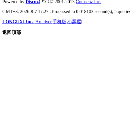
Powered by
Discuz!
X3.1
© 2001-2013
Comsenz
Inc.
GMT+8, 2026-8-7 17:27
, Processed in 0.018103 second(s), 5 queries
LONGUXI Inc.
|
Archiver
|
手机版
|
小黑屋
|
返回顶部