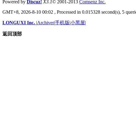
Powered by
Discuz!
X3.1
© 2001-2013
Comsenz
Inc.
GMT+8, 2026-8-10 00:02
, Processed in 0.015328 second(s), 5 querie
LONGUXI Inc.
|
Archiver
|
手机版
|
小黑屋
|
返回顶部