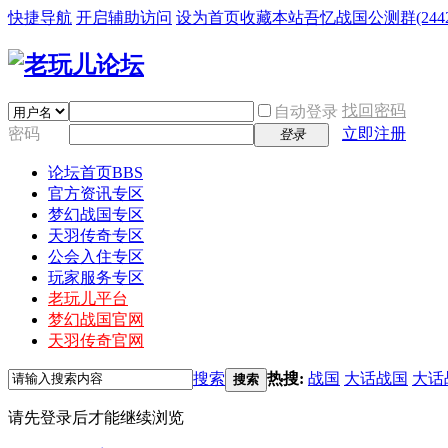
快捷导航
开启辅助访问
设为首页
收藏本站
吾忆战国公测群(24425
找回密码
自动登录
密码
立即注册
登录
论坛首页
BBS
官方资讯专区
梦幻战国专区
天羽传奇专区
公会入住专区
玩家服务专区
老玩儿平台
梦幻战国官网
天羽传奇官网
搜索
热搜:
战国
大话战国
大话
搜索
请先登录后才能继续浏览