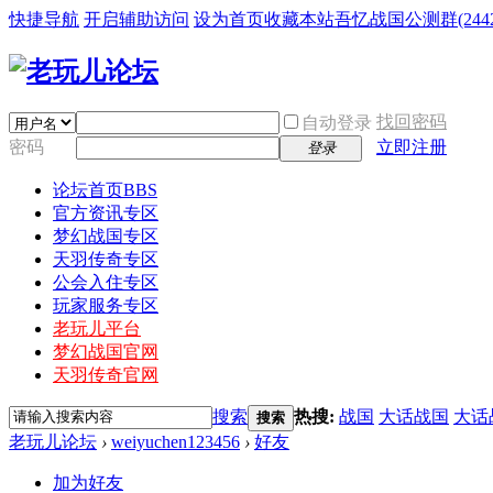
快捷导航
开启辅助访问
设为首页
收藏本站
吾忆战国公测群(24425
找回密码
自动登录
密码
立即注册
登录
论坛首页
BBS
官方资讯专区
梦幻战国专区
天羽传奇专区
公会入住专区
玩家服务专区
老玩儿平台
梦幻战国官网
天羽传奇官网
搜索
热搜:
战国
大话战国
大话
搜索
老玩儿论坛
›
weiyuchen123456
›
好友
加为好友