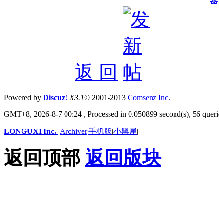
器
返 回
Powered by
Discuz!
X3.1
© 2001-2013
Comsenz
Inc.
GMT+8, 2026-8-7 00:24
, Processed in 0.050899 second(s), 56 querie
LONGUXI Inc.
|
Archiver
|
手机版
|
小黑屋
|
返回顶部
返回版块