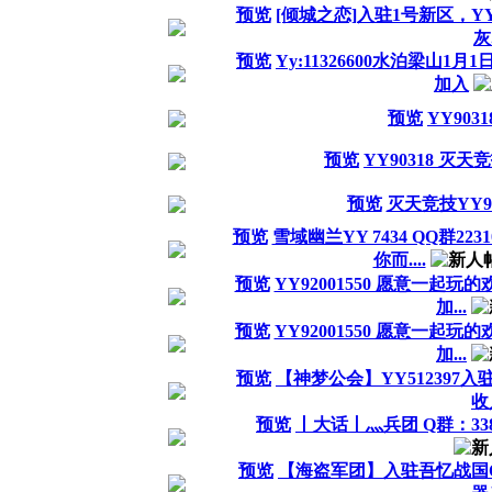
预览
[倾城之恋]入驻1号新区，YY
灰.
预览
Yy:11326600水泊梁山
加入
预览
YY903
预览
YY90318 灭
预览
灭天竞技YY90
预览
雪域幽兰YY 7434 QQ群2
你而....
预览
YY92001550 愿意一起
加...
预览
YY92001550 愿意一起
加...
预览
【神梦公会】YY51239
收
预览
丨大话丨灬兵团 Q群：338
预览
【海盗军团】入驻吾忆战国Q群