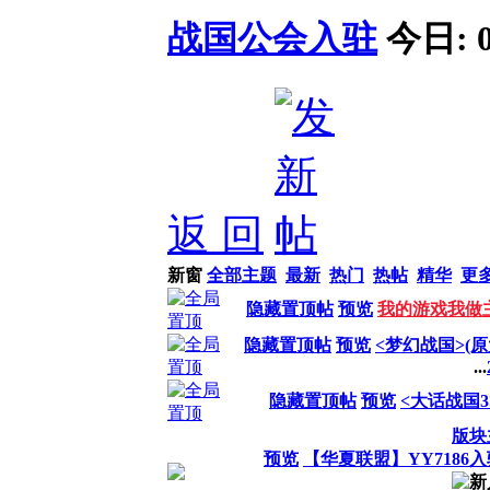
战国公会入驻
今日:
返 回
新窗
全部主题
最新
热门
热帖
精华
更
隐藏置顶帖
预览
我的游戏我做
隐藏置顶帖
预览
<梦幻战国>(
...
隐藏置顶帖
预览
<大话战国
版块
预览
【华夏联盟】YY7186