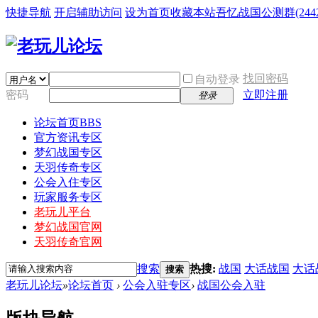
快捷导航
开启辅助访问
设为首页
收藏本站
吾忆战国公测群(24425
找回密码
自动登录
密码
立即注册
登录
论坛首页
BBS
官方资讯专区
梦幻战国专区
天羽传奇专区
公会入住专区
玩家服务专区
老玩儿平台
梦幻战国官网
天羽传奇官网
搜索
热搜:
战国
大话战国
大话
搜索
老玩儿论坛
»
论坛首页
›
公会入驻专区
›
战国公会入驻